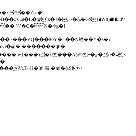
��x?��Zɕs�\
oG�@�;�������qh�-
}���)�L���A@5+�ٸ�cܚ�/3
�͖VւT~H�3f"㙎:�ml�&S!>/