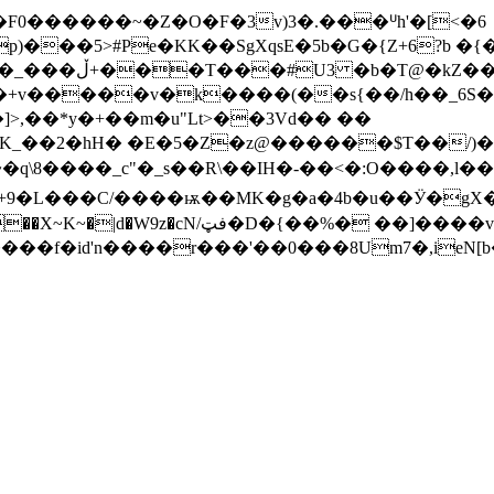
���5>#Pe�KK��SgXqsE�5b�G�{Z+6?b �{
G$}�W8)���.L�/
�q\8����_c"�_s��R\��IH�-��<�:O����,l��
L���C/����ѭ��MK�g�a�4b�u��Ӱ�gX����jw
���f�id'n����r���'��0���8Um7�,ieN[b��