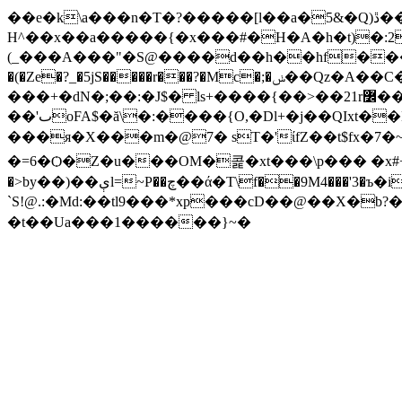
��e�k\a���n�T�?�����[l��a�5&�Q)ڐ��F0������~�Z�O�F�3v)3�.���ᓑh'�[<�6
H^��x��a�����{�x���#�H�A�h�t)�:2p)
(_���A���"�S@����d��h��hf���_���ڵ+���T���#U3 �b�T@�kZ��B��:;z˻ܒt�L�@`қ�1�; ~�ܞ�
�(�Ze�?_
�5jS�����r���?�Mc�;�ݭ��Qz�A��C�+v�����v�k����(��s{��/h��_6S��� `^´�C�N�4\g�}
���+�dN�;��:�J$� ls+����{��>��21r߼��]>,��*y�+��m�u"Lt˃��3Vd�� ��
��'ٮoFA$�ă\�:����{O,�Dl+�j��QIxt��K_��2�hH� �E�5�Z�z@������$T��/)���~���VQ�֢��#oҮ�L��N鲼��Y�s�?
���я�X���m�@7� sT�'ίfZ��t$fx�7�~
�=6�Ѻ�Z�u���OM�콡�xt���\p��� �x#+9�
�>by��)��ېl=~P��چ��ά�T\f��9M4���'3�ъ�i��X~K~�|d�W9z�cN/ڧټ�D�{��%� ��]����v�
`S!@.:�Md:��tl9���*xp���cD��@��X�b?�
�t��Ua���1������}~�