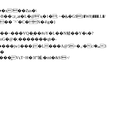
��x?��Zɕs�\
oG�@�;�������qh�-
}���)�L���A@5+�ٸ�cܚ�/3
�͖VւT~H�3f"㙎:�ml�&S!>/