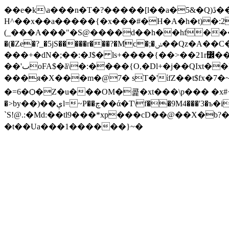
��e�k\a���n�T�?�����[l��a�5&�Q)ڐ��F0������~�Z�O�F�3v)3�.���ᓑh'�[<�6
H^��x��a�����{�x���#�H�A�h�t)�:2p)
(_���A���"�S@����d��h��hf���_���ڵ+���T���#U3 �b�T@�kZ��B��:;z˻ܒt�L�@`қ�1�; ~�ܞ�
�(�Ze�?_
�5jS�����r���?�Mc�;�ݭ��Qz�A��C�+v�����v�k����(��s{��/h��_6S��� `^´�C�N�4\g�}
���+�dN�;��:�J$� ls+����{��>��21r߼��]>,��*y�+��m�u"Lt˃��3Vd�� ��
��'ٮoFA$�ă\�:����{O,�Dl+�j��QIxt��K_��2�hH� �E�5�Z�z@������$T��/)���~���VQ�֢��#oҮ�L��N鲼��Y�s�?
���я�X���m�@7� sT�'ίfZ��t$fx�7�~
�=6�Ѻ�Z�u���OM�콡�xt���\p��� �x#+9�
�>by��)��ېl=~P��چ��ά�T\f��9M4���'3�ъ�i��X~K~�|d�W9z�cN/ڧټ�D�{��%� ��]����v�
`S!@.:�Md:��tl9���*xp���cD��@��X�b?�
�t��Ua���1������}~�