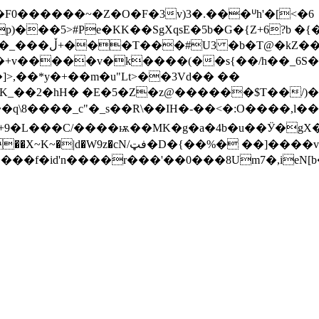
���5>#Pe�KK��SgXqsE�5b�G�{Z+6?b �{
G$}�W8)���.L�/
�q\8����_c"�_s��R\��IH�-��<�:O����,l��
L���C/����ѭ��MK�g�a�4b�u��Ӱ�gX����jw
���f�id'n����r���'��0���8Um7�,ieN[b��