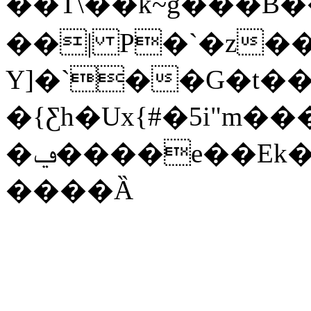
��T\��k~݅g���
��| P�`�z��
Y]�`��G�t��
�{Ƹh�Ux{#�5і"
�ݠ����e��Ek�K�zq��x�l����/
����Ȁ