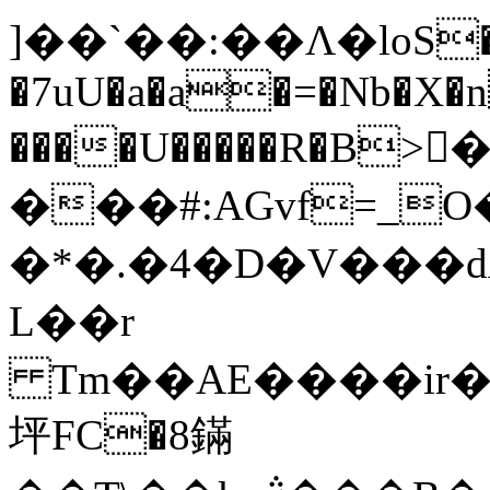
]��`��:��Λ�loS�
�7uU�a�a�=�Nb�X�
����U�����R�Β
���#:AGvf=_O
�*�.�4�D�V���d
L��r
Tm��AE����ir��
坪FC�8鏋