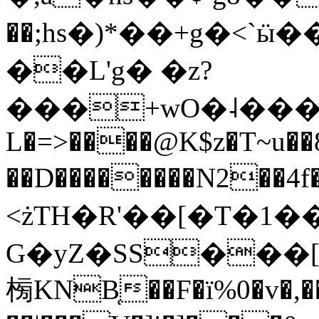
��;hs�)*��+g�<`
��L'g� �z?
���+wO�˨���]�A
L�=>����@K$z�T~u��
��D��������N2��4f
<żTH�R'��[�T�1
G�yZ�SS���[
㮄KNBͅ��F�ï%0�v�,�