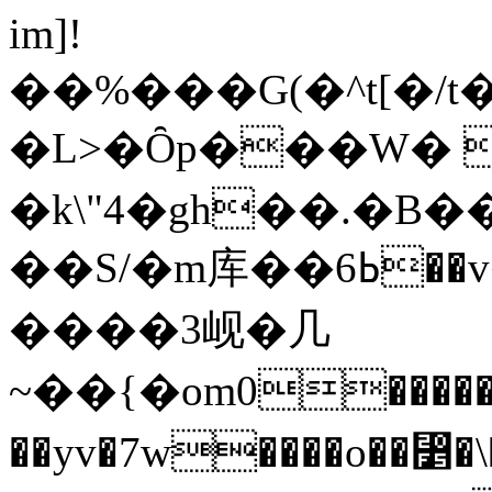
im]!
��%���G(�^t[�/
�L>�Ȏp���W� 
�k\"4�gh��.�B
��S/�m库��6ߕ��v����;6,�-ƭ�J�+0ſ�l^
����3岘�几
~��{�om0�����e
��yv�7w����o��⃵�