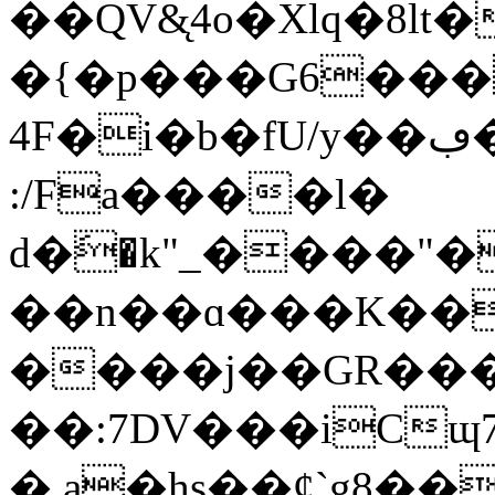
��QV&̨4o�Xlq�8l
�{�p���G6��
4F�i�b�fU/y��ڢ�� m<&����ؒw%�B���)�V�� H(*T
:/Fa����l�
d�َ�k"_����"�
��n��ɑ���K��
����j��GR���B
��:7DV���iCɰ7
�,a�hs��¢`g8��