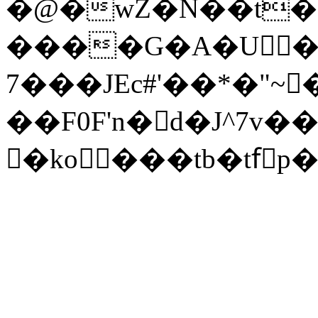
�@�wZ�N��t�U
����G�A�U�S
7���JEc#'��*�"~
��F0F'n�d�J^7
�ko ���tb�tfٓ