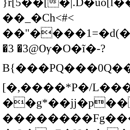
}r[5��[�|.D�uo[
��_�Ch<#<
�3 �3@Ѹ�O�ĩ�-?
B{���PQ���0Q�
[�,����*P�/L�
��g*��jj�p�
��������Fg���