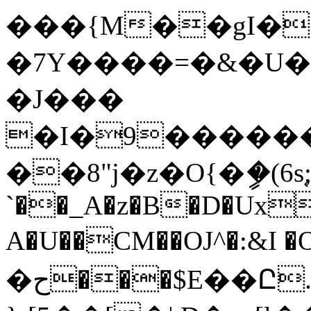
���{M��gI�
�7Y����=�&�U�J
�J���
�I�9�����
��8"j�z�O{�ީ�(6
`��_A�z�B�D�Ux
A�U��CM��OJ^�:&I �
�ح���$E��Ը.�-�h�5�ź[