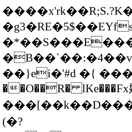
����x'rk��R;S.?K
�g3�RE�5$��EYfs�
�*��S���E����r�
�B��`��:�4��
��}ei�'#d �{ ���
��O��R� lKe���F
���[��k��D���
(�?