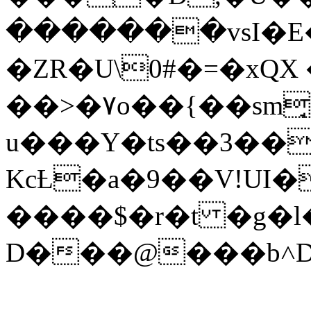
�������vsI�E
�ZR�U\0#�=�xQX
��>�۷o��{��sm
u���Y�ts��3��
KcȽ�a�9��V!UI�
����$�r�t �g�l
D���@���b˄D