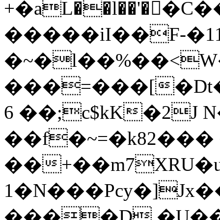
+�aL��l��'��C
�����iI��F-�1
�~�l��%��<
���=���[�Dt�
6 ��;c$kK�2J 
��f�~=�k82���
��+��
m7XRU�
1�N���Pcy�]Jx
����D,�U��